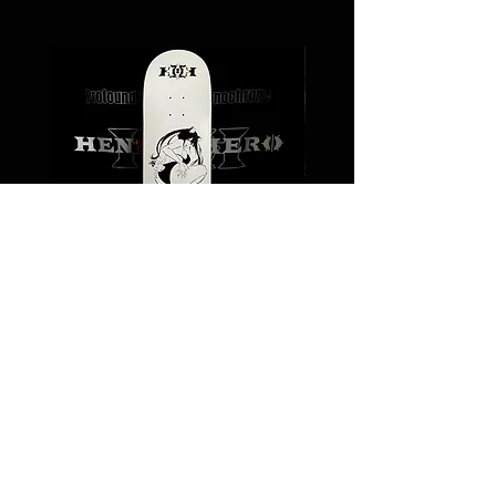
Coco /Stencil Skateboard
価格
￥24,000
Legal notice
Shipping policy