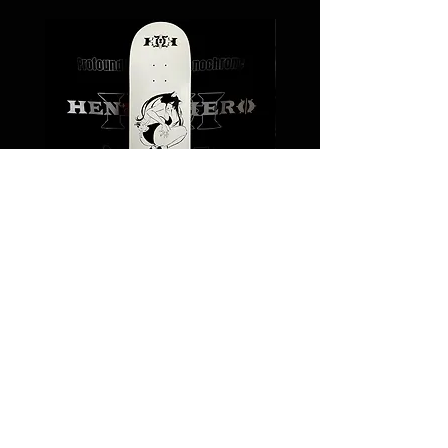
Coco /Stencil Skateboard
価格
￥24,000
Legal notice
Shipping policy