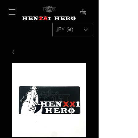
JPY (¥)