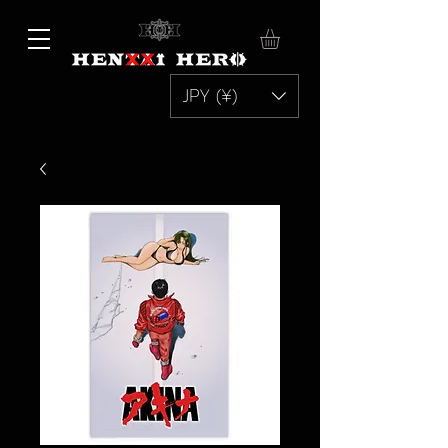
JPY (¥)