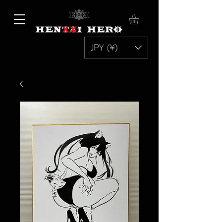
JPY (¥)