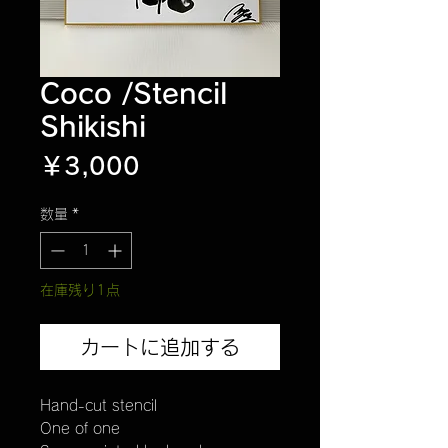
Coco /Stencil
Shikishi
価
￥3,000
格
数量
*
在庫残り1点
カートに追加する
Hand-cut stencil
One of one