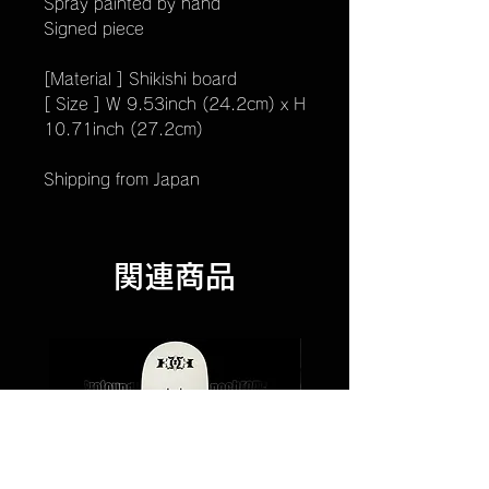
Spray painted by hand
Signed piece
[Material ] Shikishi board
[ Size ] W 9.53inch (24.2cm) x H
10.71inch (27.2cm)
Shipping from Japan
関連商品